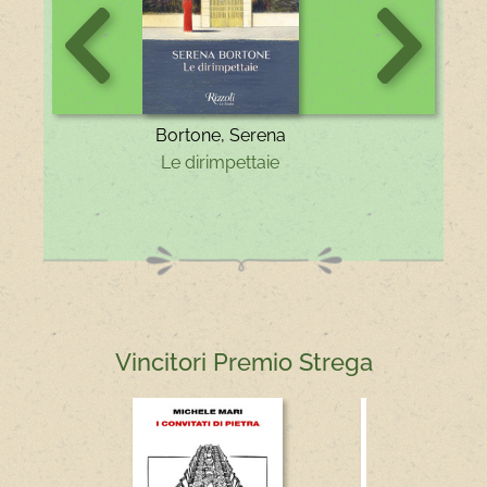
Scorri
Scorri
indietro
in
la
avanti
vetrina
la
vetrina
Bortone, Serena
Le dirimpettaie
La peccatric
Vincitori Premio Strega