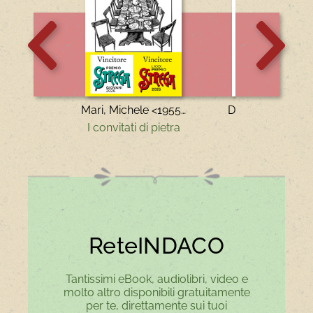
Scorri
Scorri
indietro
in
la
avanti
vetrina
la
vetrina
Mari, Michele <1955- >
I convitati di pietra
L'età fragile
ReteINDACO
Tantissimi eBook, audiolibri, video e
molto altro disponibili gratuitamente
per te, direttamente sui tuoi