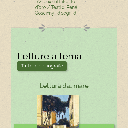
Asterix e il falcetto
Il fantasma 
d'oro / Testi di René
Castello
Goscinny ; disegni di
Albert Uderzo ;
traduzione di Luciana
Marconcini . Asterix e
il giro di Gallia / Testi
di René Goscinny ;
disegni di Albert
Uderzo ; traduzione
Letture a tema
di Marcello Marchesi
Tutte le bibliografie
Lettura da...mare