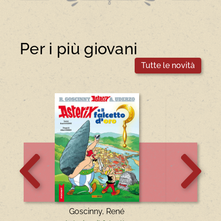
Per i più giovani
Tutte le novità
Scorri
Scorri
indietro
in
la
avanti
vetrina
la
vetrina
Goscinny, René
Stilton, Gero