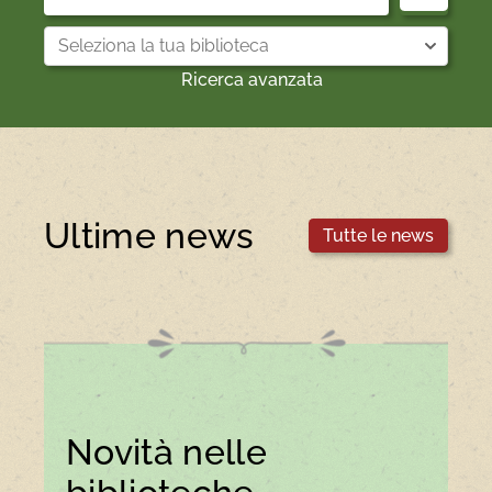
Seleziona
la
tua
Ricerca avanzata
biblioteca
Ultime news
Tutte le news
Novità nelle