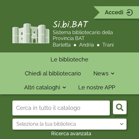
Accedi
Si.bi.BAT
Sistema bibliotecario della
Provincia BAT
Barletta
Andria
Trani
Le biblioteche
Chiedi al bibliotecario
News
Altri cataloghi
Le nostre APP
Cerca su "Catalogo"
Cerca
Seleziona
la
tua
Ricerca avanzata
biblioteca