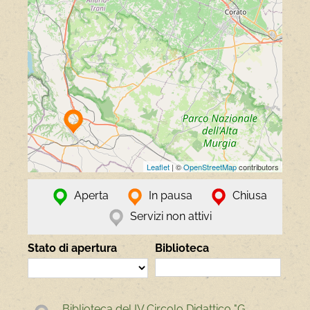
Leaflet
| ©
OpenStreetMap
contributors
Aperta
In pausa
Chiusa
Servizi non attivi
Stato di apertura
Biblioteca
Biblioteca del IV Circolo Didattico "G.