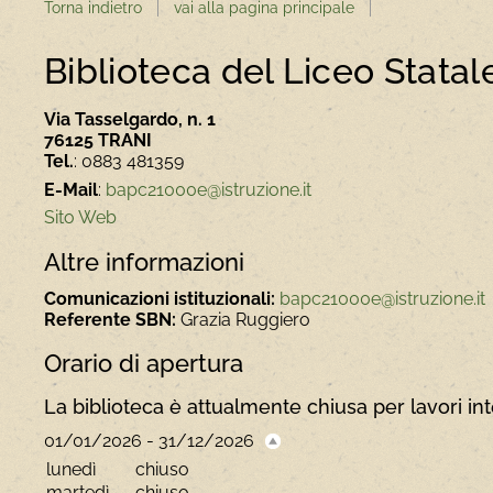
Torna indietro
vai alla pagina principale
Biblioteca del Liceo Statal
Via Tasselgardo, n. 1
76125
TRANI
Tel.
: 0883 481359
E-Mail
:
bapc21000e@istruzione.it
Sito Web
Altre informazioni
Comunicazioni istituzionali:
bapc21000e@istruzione.it
Referente SBN:
Grazia Ruggiero
Orario di apertura
La biblioteca è attualmente chiusa per lavori inte
01/01/2026 - 31/12/2026
lunedì
chiuso
martedì
chiuso