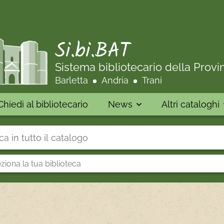
Si.bi.BAT
Sistema bibliotecario della Provi
Barletta
Andria
Trani
Chiedi al bibliotecario
News
Altri cataloghi
 su "Catalogo"
iona
oteca