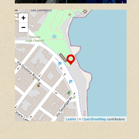
+
−
Leaflet
| ©
OpenStreetMap
contributors