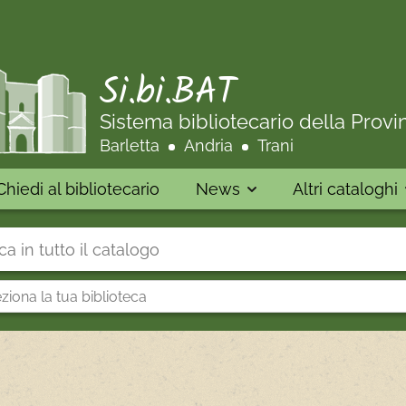
Si.bi.BAT
Sistema bibliotecario della Provi
Barletta
Andria
Trani
Chiedi al bibliotecario
News
Altri cataloghi
 su "Catalogo"
iona
oteca