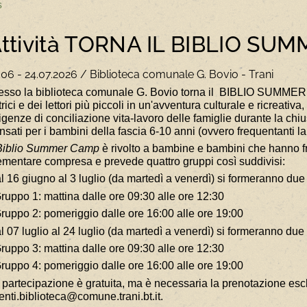
s
ttività TORNA IL BIBLIO SU
.06 - 24.07.2026 / Biblioteca comunale G. Bovio - Trani
esso la biblioteca comunale G. Bovio torna il
BIBLIO SUMMER CAM
ttrici e dei lettori più piccoli in un'avventura culturale e ricreat
igenze di conciliazione vita-lavoro delle famiglie durante la chius
nsati per i bambini della fascia 6-10 anni (ovvero frequentanti la
Biblio Summer Camp
è rivolto a bambine e bambini che hanno fr
ementare compresa e prevede quattro gruppi così suddivisi:
l 16 giugno al 3 luglio (da martedì a venerdì) si formeranno due
Gruppo 1: mattina dalle ore 09:30 alle ore 12:30
Gruppo 2: pomeriggio dalle ore 16:00 alle ore 19:00
l 07 luglio al 24 luglio (da martedì a venerdì) si formeranno due
Gruppo 3: mattina dalle ore 09:30 alle ore 12:30
Gruppo 4: pomeriggio dalle ore 16:00 alle ore 19:00
 partecipazione è gratuita, ma è necessaria la prenotazione esclu
enti.biblioteca@comune.trani.bt.it.