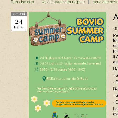
Torna indietro
vai alla pagina principale
torna alle new
venerdì
A
24
luglio
16
Pr
le
es
pe
Il
el
Da
- 
- 
Da
- 
- 
La
ev